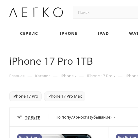
СЕРВИС
IPHONE
IPAD
WA
iPhone 17 Pro 1TB
—
—
—
—
Главная
Каталог
iPhone
iPhone 17 Pro
iPhone
iPhone 17 Pro
iPhone 17 Pro Max
По популярности (убывание)
ФИЛЬТР
Без RuStore
Без RuStor