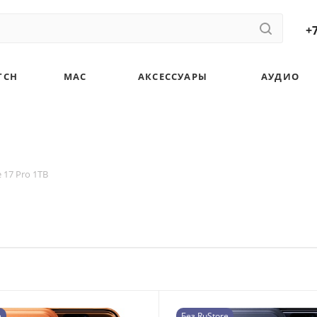
+7
TCH
MAC
АКСЕССУАРЫ
АУДИО
 17 Pro 1TB
e
Без RuStore