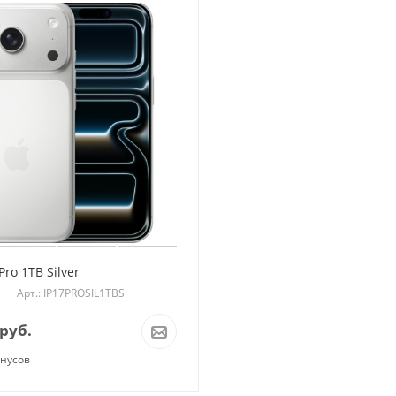
Pro 1TB Silver
Арт.: IP17PROSIL1TBS
руб.
онусов