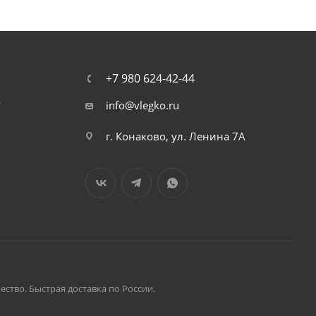
+7 980 624-42-44
т
info@vlegko.ru
г. Конаково, ул. Ленина 7А
ство. Быстрая доставка по России.