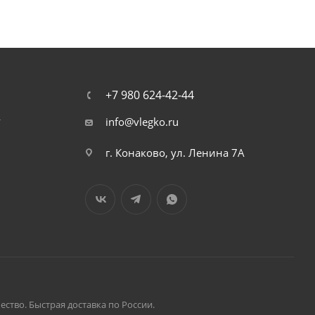
+7 980 624-42-44
т
info@vlegko.ru
г. Конаково, ул. Ленина 7А
ство. Быстрая доставка по России.