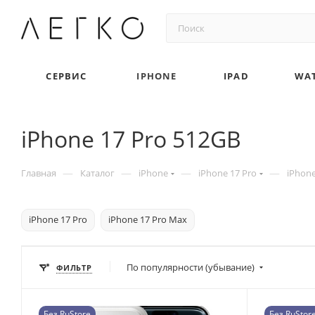
СЕРВИС
IPHONE
IPAD
WA
iPhone 17 Pro 512GB
—
—
—
—
Главная
Каталог
iPhone
iPhone 17 Pro
iPhone
iPhone 17 Pro
iPhone 17 Pro Max
По популярности (убывание)
ФИЛЬТР
Без RuStore
Без RuStor