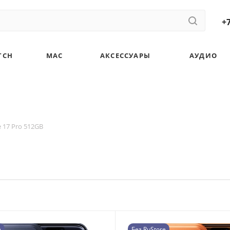
+7
TCH
MAC
АКСЕССУАРЫ
АУДИО
 17 Pro 512GB
e
Без RuStore