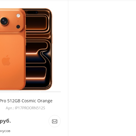
 Pro 512GB Cosmic Orange
Арт.: IP17PROORN512S
руб.
онусов