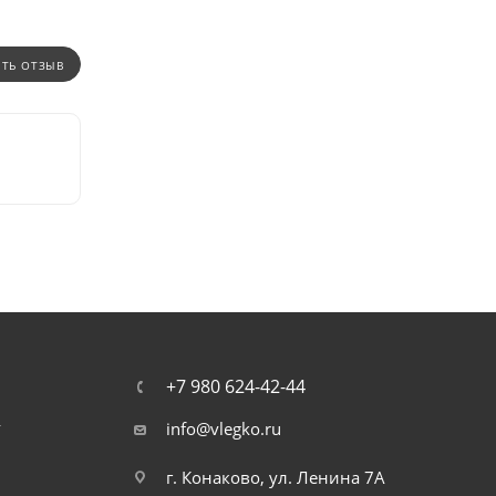
ИТЬ ОТЗЫВ
+7 980 624-42-44
т
info@vlegko.ru
г. Конаково, ул. Ленина 7А