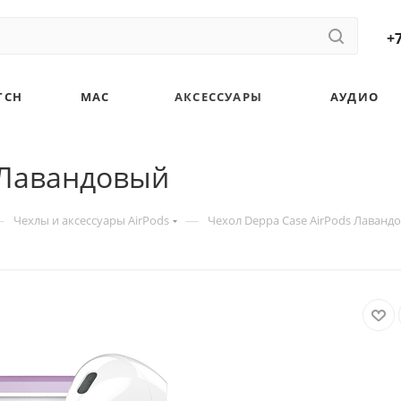
+7
TCH
MAC
АКСЕССУАРЫ
АУДИО
 Лавандовый
—
—
Чехлы и аксессуары AirPods
Чехол Deppa Case AirPods Лаванд