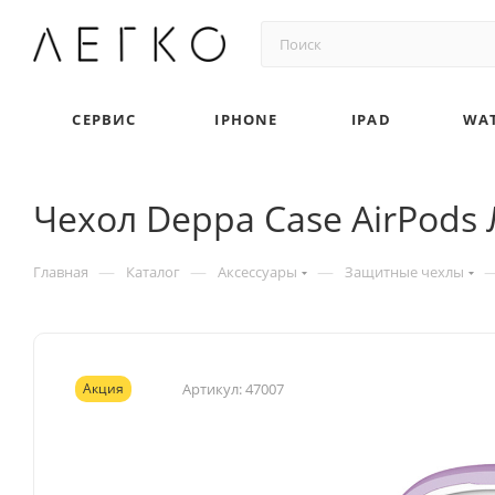
СЕРВИС
IPHONE
IPAD
WA
Чехол Deppa Case AirPods
—
—
—
Главная
Каталог
Аксессуары
Защитные чехлы
Акция
Артикул:
47007