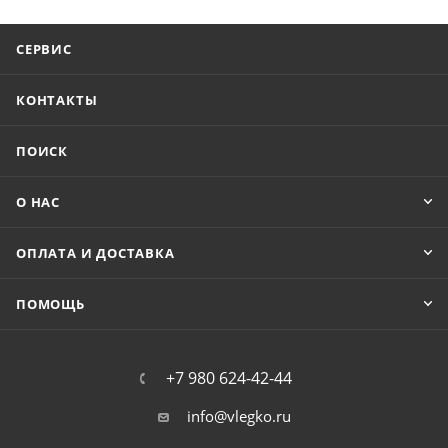
СЕРВИС
КОНТАКТЫ
ПОИСК
О НАС
ОПЛАТА И ДОСТАВКА
ПОМОЩЬ
+7 980 624-42-44
info@vlegko.ru