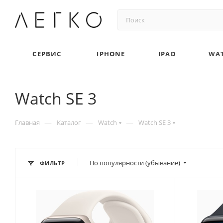
СЕРВИС
IPHONE
IPAD
WA
Watch SE 3
—
—
—
Главная
Каталог
Watch
Watch SE 3
По популярности (убывание)
ФИЛЬТР