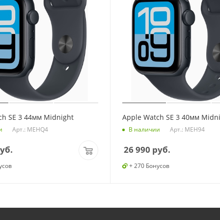
ch SE 3 44мм Midnight
Apple Watch SE 3 40мм Midn
Арт.: MEHQ4
Арт.: MEH94
и
В наличии
уб.
26 990
руб.
усов
+ 270 Бонусов