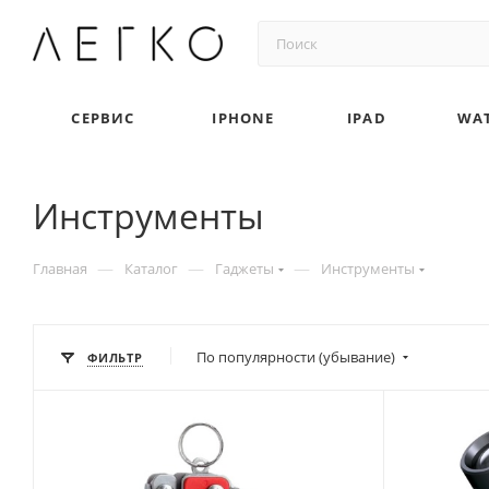
СЕРВИС
IPHONE
IPAD
WA
Инструменты
—
—
—
Главная
Каталог
Гаджеты
Инструменты
По популярности (убывание)
ФИЛЬТР