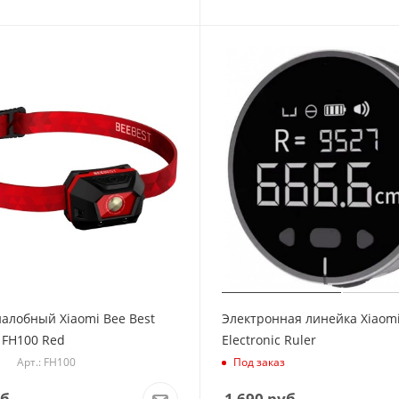
алобный Xiaomi Bee Best
Электронная линейка Xiaom
t FH100 Red
Electronic Ruler
Арт.: FH100
Под заказ
б.
1 690
руб.