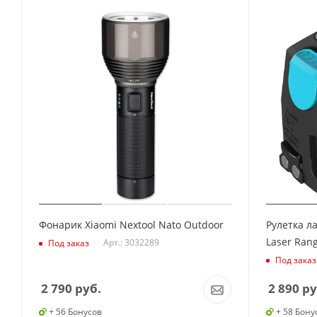
Фонарик Xiaomi Nextool Nato Outdoor
Рулетка л
Laser Ran
Арт.: 3032289
Под заказ
Под заказ
2 790
руб.
2 890
ру
+ 56 Бонусов
+ 58 Бону