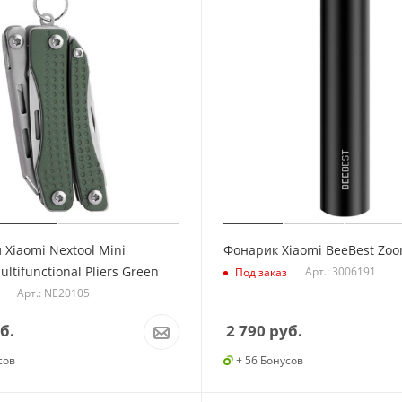
 Xiaomi Nextool Mini
Фонарик Xiaomi BeeBest Zo
ultifunctional Pliers Green
Арт.: 3006191
Под заказ
Арт.: NE20105
б.
2 790
руб.
сов
+ 56 Бонусов