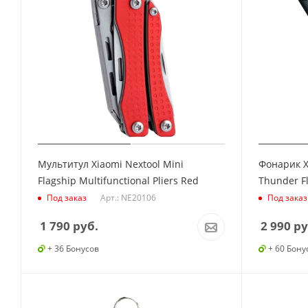
Мультитул Xiaomi Nextool Mini
Фонарик X
Flagship Multifunctional Pliers Red
Thunder Fl
Арт.: NE20106
Под заказ
Под заказ
1 790
руб.
2 990
ру
+ 36 Бонусов
+ 60 Бону