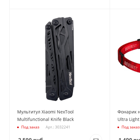
Мультитул Xiaomi NexTool
Фонарик н
Multifunctional Knife Black
Ultra Ligh
Арт.: 3032241
Под заказ
Под заказ
2 590
руб.
1 490
ру