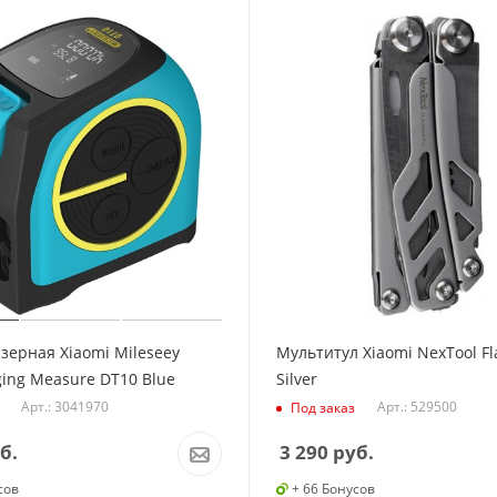
азерная Xiaomi Mileseey
Мультитул Xiaomi NexTool Fl
ging Measure DT10 Blue
Silver
Арт.: 3041970
Арт.: 529500
Под заказ
б.
3 290
руб.
сов
+ 66 Бонусов