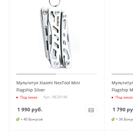
Мультитул Xiaomi NexTool Mini
Мультитул
Flagship Silver
Flagship M
Арт.: NE20146
Под заказ
Под заказ
1 990
руб.
1 790
ру
+ 40 Бонусов
+ 36 Бону