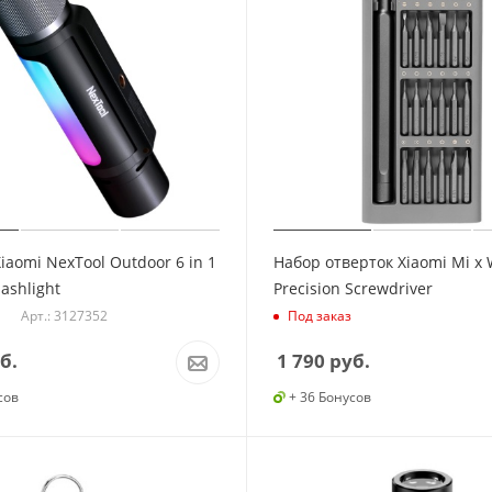
iaomi NexTool Outdoor 6 in 1
Набор отверток Xiaomi Mi x 
ashlight
Precision Screwdriver
Арт.: 3127352
Под заказ
б.
1 790
руб.
сов
+ 36 Бонусов