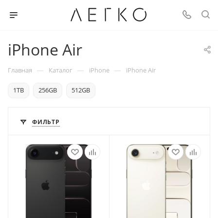
iPhone Air
—
—
—
Главная
Каталог
iPhone
iPhone Air
1TB
256GB
512GB
ФИЛЬТР