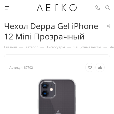
Чехол Deppa Gel iPhone
12 Mini Прозрачный
—
—
—
—
Главная
Каталог
Аксессуары
Защитные чехлы
Че
Артикул:
87702