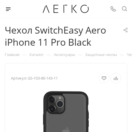
Чехол SwitchEasy Aero
iPhone 11 Pro Black
—
—
—
—
Главная
Каталог
Аксессуары
Защитные чехлы
Че
Артикул:
GS-103-80-143-11