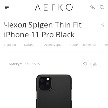
Чехол Spigen Thin Fit
iPhone 11 Pro Black
—
—
—
—
Главная
Каталог
Аксессуары
Защитные чехлы
Че
Артикул:
077CS27225