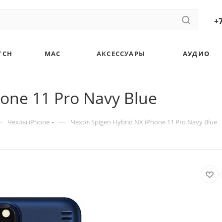
+7
TCH
MAC
АКСЕССУАРЫ
АУДИО
one 11 Pro Navy Blue
—
—
Чехлы iPhone
Чехол Spigen Hybrid NX iPhone 11 Pro Navy Blue