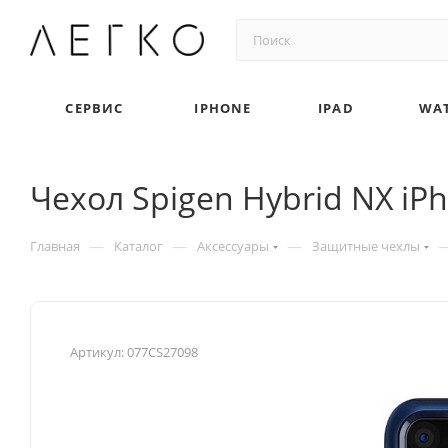
СЕРВИС
IPHONE
IPAD
WA
Чехол Spigen Hybrid NX iPh
—
—
—
Главная
Каталог
Аксессуары
Защитные чехлы
Артикул:
077CS27098