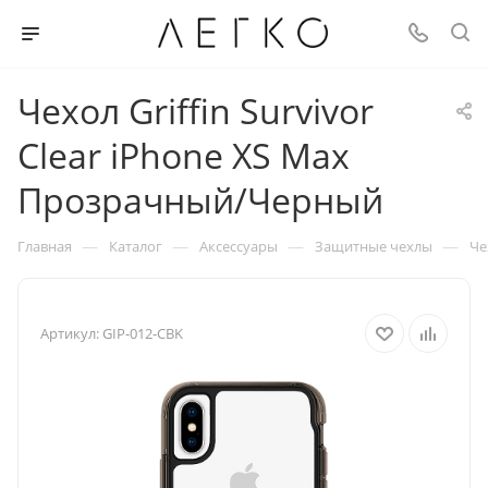
Чехол Griffin Survivor
Clear iPhone XS Max
Прозрачный/Черный
—
—
—
—
Главная
Каталог
Аксессуары
Защитные чехлы
Че
Артикул:
GIP-012-CBK