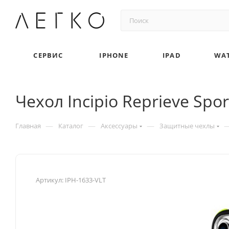
СЕРВИС
IPHONE
IPAD
WA
Чехол Incipio Reprieve Spor
—
—
—
Главная
Каталог
Аксессуары
Защитные чехлы
Артикул:
IPH-1633-VLT