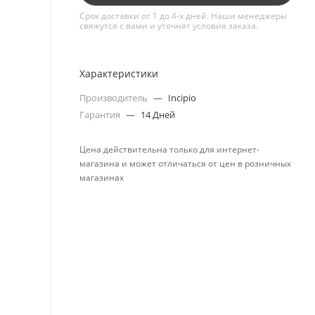
Срок доставки от 1 до 4-х дней. Наши менеджеры
свяжутся с вами и уточнят условия заказа.
Характеристики
Производитель
—
Incipio
Гарантия
—
14 Дней
Цена действительна только для интернет-
магазина и может отличаться от цен в розничных
магазинах