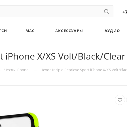
+7
TCH
MAC
АКСЕССУАРЫ
АУДИО
t iPhone X/XS Volt/Black/Clear
—
—
Чехлы iPhone
Чехол Incipio Reprieve Sport iPhone X/XS Volt/Blac