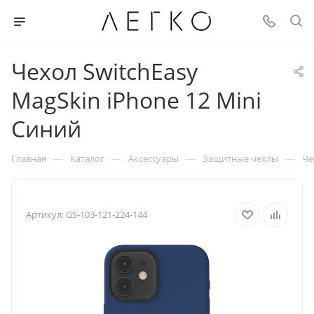
Чехол SwitchEasy
MagSkin iPhone 12 Mini
Синий
—
—
—
—
Главная
Каталог
Аксессуары
Защитные чехлы
Че
Артикул:
GS-103-121-224-144