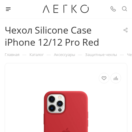
Чехол Silicone Case
iPhone 12/12 Pro Red
—
—
—
—
Главная
Каталог
Аксессуары
Защитные чехлы
Че