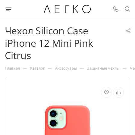
Чехол Silicon Case
iPhone 12 Mini Pink
Citrus
—
—
—
—
Главная
Каталог
Аксессуары
Защитные чехлы
Че