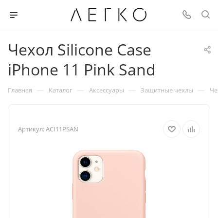
Чехол Silicone Case
iPhone 11 Pink Sand
—
—
—
—
Главная
Каталог
Аксессуары
Защитные чехлы
Че
Артикул:
ACI11PSAN