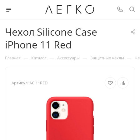
Чехол Silicone Case
iPhone 11 Red
—
—
—
—
Главная
Каталог
Аксессуары
Защитные чехлы
Че
Артикул:
ACI11RED