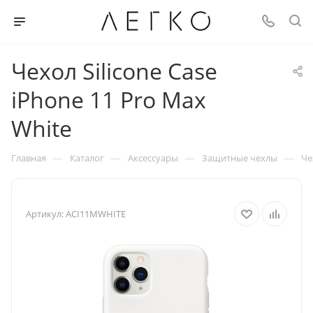
Чехол Silicone Case
iPhone 11 Pro Max
White
—
—
—
—
Главная
Каталог
Аксессуары
Защитные чехлы
Че
Артикул:
ACI11MWHITE