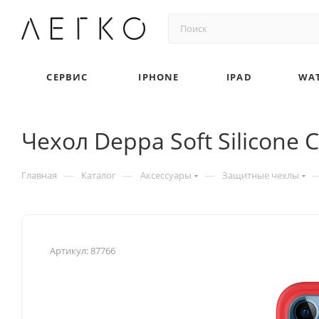
СЕРВИС
IPHONE
IPAD
WA
Чехол Deppa Soft Silicone 
—
—
—
Главная
Каталог
Аксессуары
Защитные чехлы
Артикул:
87766