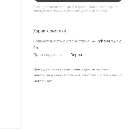
Срок доставки от 1 до 4-х дней. Наши менеджеры
свяжутся с вами и уточнят условия заказа.
Характеристики
Совместимость с устройством
—
iPhone 12/12
Pro
Производитель
—
Deppa
Цена действительна только для интернет-
магазина и может отличаться от цен в розничных
магазинах