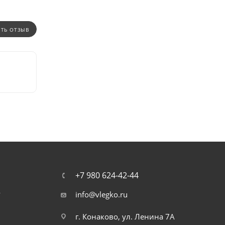
ИТЬ ОТЗЫВ
+7 980 624-42-44
т
info@vlegko.ru
г. Конаково, ул. Ленина 7А