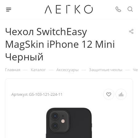
Чехол SwitchEasy
MagSkin iPhone 12 Mini
Черный
—
—
—
—
Главная
Каталог
Аксессуары
Защитные чехлы
Че
Артикул:
GS-103-121-224-11