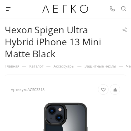
Чехол Spigen Ultra
Hybrid iPhone 13 Mini
Matte Black
—
—
—
—
Главная
Каталог
Аксессуары
Защитные чехлы
Че
Артикул:
ACS03318