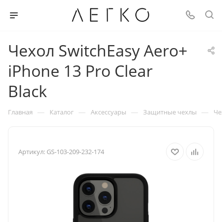
Чехол SwitchEasy Aero+
iPhone 13 Pro Clear
Black
—
—
—
—
Главная
Каталог
Аксессуары
Защитные чехлы
Че
Артикул:
GS-103-209-232-174