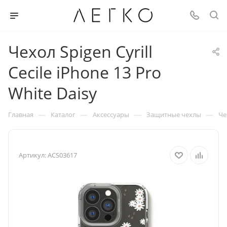
Чехол Spigen Cyrill
Cecile iPhone 13 Pro
White Daisy
—
—
—
—
Главная
Каталог
Аксессуары
Защитные чехлы
Че
Артикул:
ACS03617