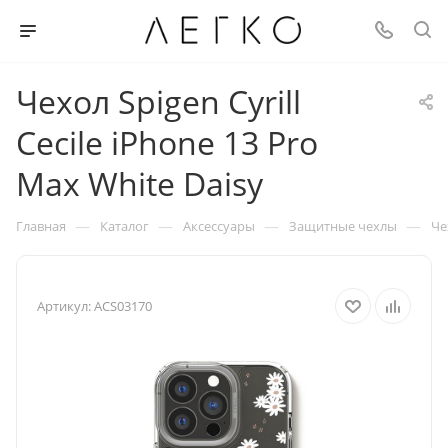
Чехол Spigen Cyrill
Cecile iPhone 13 Pro
Max White Daisy
—
—
—
—
Главная
Каталог
Аксессуары
Защитные чехлы
Че
Артикул:
ACS03170