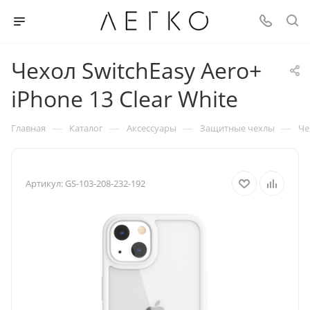
Чехол SwitchEasy Aero+
iPhone 13 Clear White
—
—
—
—
Главная
Каталог
Аксессуары
Защитные чехлы
Че
Артикул:
GS-103-208-232-192