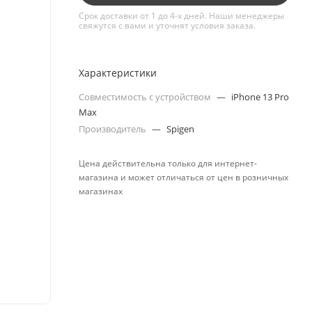
Срок доставки от 1 до 4-х дней. Наши менеджеры
свяжутся с вами и уточнят условия заказа.
Характеристики
Совместимость с устройством
—
iPhone 13 Pro
Max
Производитель
—
Spigen
Цена действительна только для интернет-
магазина и может отличаться от цен в розничных
магазинах