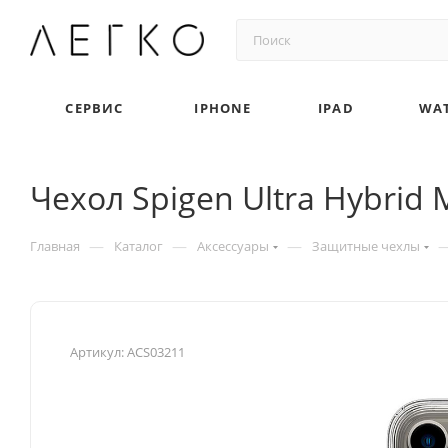
СЕРВИС
IPHONE
IPAD
WA
Чехол Spigen Ultra Hybrid 
—
—
—
Главная
Каталог
Аксессуары
Защитные чехлы
Артикул:
ACS03211