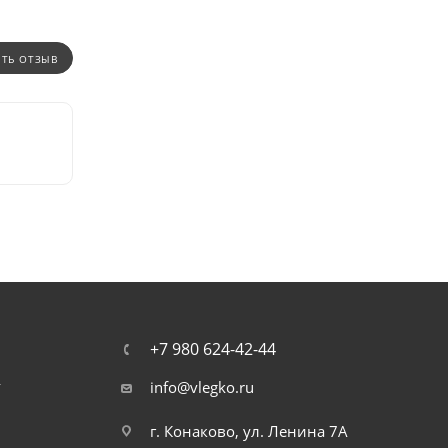
ИТЬ ОТЗЫВ
+7 980 624-42-44
т
info@vlegko.ru
г. Конаково, ул. Ленина 7А