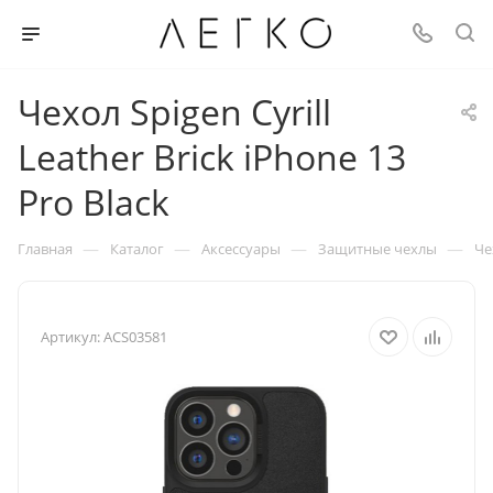
Чехол Spigen Cyrill
Leather Brick iPhone 13
Pro Black
—
—
—
—
Главная
Каталог
Аксессуары
Защитные чехлы
Че
Артикул:
ACS03581