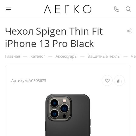
Чехол Spigen Thin Fit
iPhone 13 Pro Black
—
—
—
—
Главная
Каталог
Аксессуары
Защитные чехлы
Че
Артикул:
ACS03675