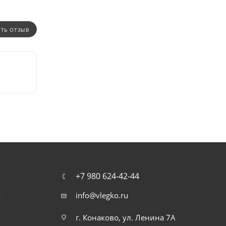
ИТЬ ОТЗЫВ
+7 980 624-42-44
т
info@vlegko.ru
г. Конаково, ул. Ленина 7А