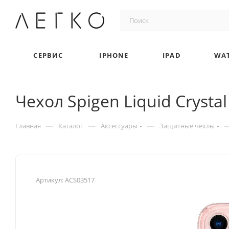
СЕРВИС
IPHONE
IPAD
WA
Чехол Spigen Liquid Crystal
—
—
—
Главная
Каталог
Аксессуары
Защитные чехлы
Артикул:
ACS03517