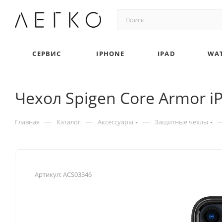
СЕРВИС
IPHONE
IPAD
WA
Чехол Spigen Core Armor iP
—
—
—
Главная
Каталог
Аксессуары
Защитные чехлы
Артикул:
ACS03346