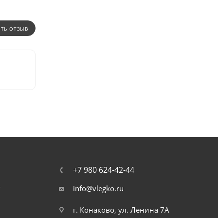
ИТЬ ОТЗЫВ
+7 980 624-42-44
т
info@vlegko.ru
г. Конаково, ул. Ленина 7А