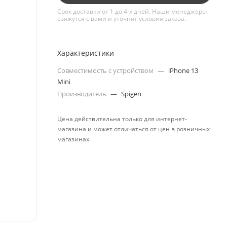
Срок доставки от 1 до 4-х дней. Наши менеджеры
свяжутся с вами и уточнят условия заказа.
Характеристики
Совместимость с устройством
—
iPhone 13
Mini
Производитель
—
Spigen
Цена действительна только для интернет-
магазина и может отличаться от цен в розничных
магазинах