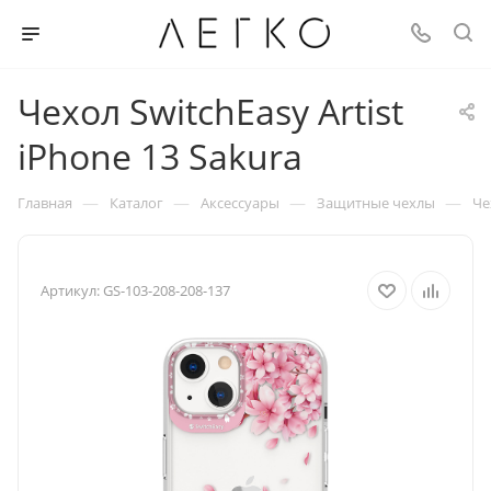
Чехол SwitchEasy Artist
iPhone 13 Sakura
—
—
—
—
Главная
Каталог
Аксессуары
Защитные чехлы
Че
Артикул:
GS-103-208-208-137