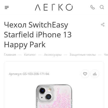
Чехол SwitchEasy
Starfield iPhone 13
Happy Park
—
—
—
—
Главная
Каталог
Аксессуары
Защитные чехлы
Че
Артикул:
GS-103-208-171-94