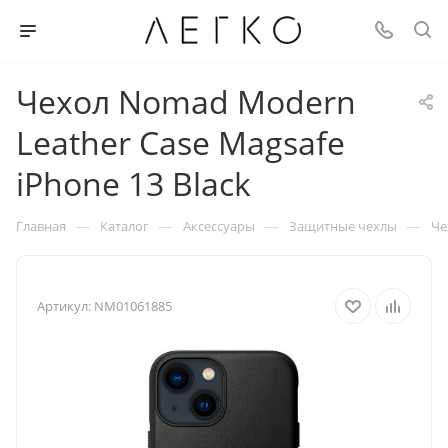
Чехол Nomad Modern
Leather Case Magsafe
iPhone 13 Black
—
—
—
—
Главная
Каталог
Аксессуары
Защитные чехлы
Че
Артикул:
NM01061885