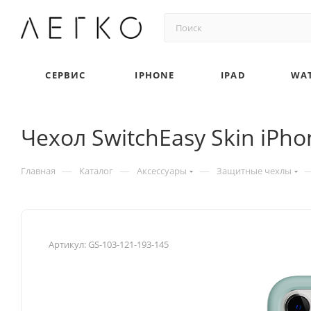
СЕРВИС
IPHONE
IPAD
WA
Чехол SwitchEasy Skin iPho
—
—
—
Главная
Каталог
Аксессуары
Защитные чехлы
Артикул:
GS-103-121-193-145