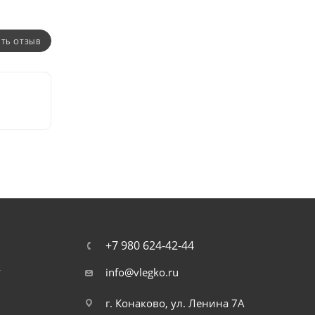
ИТЬ ОТЗЫВ
+7 980 624-42-44
т
info@vlegko.ru
г. Конаково, ул. Ленина 7А