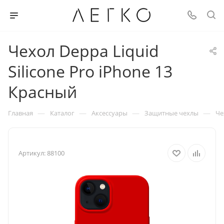
Чехол Deppa Liquid
Silicone Pro iPhone 13
Красный
—
—
—
—
Главная
Каталог
Аксессуары
Защитные чехлы
Че
Артикул:
88100