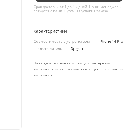
Срок доставки от 1 до 4-х дней. Наши менеджеры
свяжутся с вами и уточнят условия заказа.
Характеристики
Совместимость с устройством
—
iPhone 14 Pro
Производитель
—
Spigen
Цена действительна только для интернет-
магазина и может отличаться от цен в розничных
магазинах