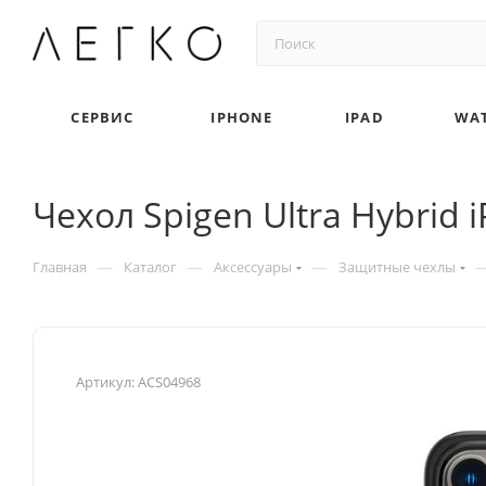
СЕРВИС
IPHONE
IPAD
WA
Чехол Spigen Ultra Hybrid i
—
—
—
Главная
Каталог
Аксессуары
Защитные чехлы
Артикул:
ACS04968