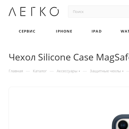
СЕРВИС
IPHONE
IPAD
WA
Чехол Silicone Case MagSaf
—
—
—
Главная
Каталог
Аксессуары
Защитные чехлы