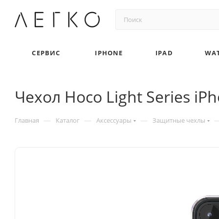
СЕРВИС
IPHONE
IPAD
WA
Чехол Hoco Light Series i
—
—
—
Главная
Каталог
Аксессуары
Защитные чехлы