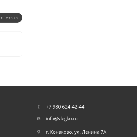
ИТЬ ОТЗЫВ
+7 980 624-42-44
т
info@vlegko.ru
г. Конаково, ул. Ленина 7А