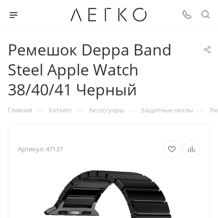
Ремешок Deppa Band
Steel Apple Watch
38/40/41 Черный
—
—
—
—
Главная
Каталог
Аксессуары
Защитные чехлы
Ре
Артикул:
47137