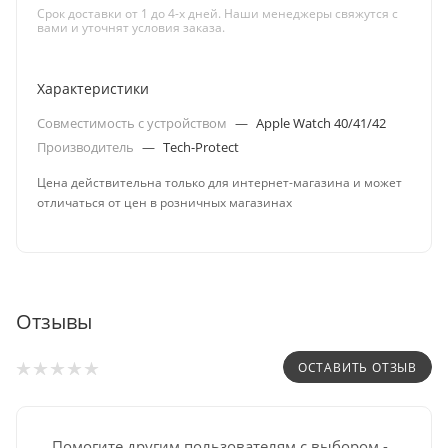
Срок доставки от 1 до 4-х дней. Наши менеджеры свяжутся с
вами и уточнят условия заказа.
Характеристики
Совместимость с устройством
—
Apple Watch 40/41/42
Производитель
—
Tech-Protect
Цена действительна только для интернет-магазина и может
отличаться от цен в розничных магазинах
Отзывы
ОСТАВИТЬ ОТЗЫВ
Помогите другим пользователям с выбором -