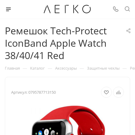
Ремешок Tech-Protect
IconBand Apple Watch
38/40/41 Red
—
—
—
—
Главная
Каталог
Аксессуары
Защитные чехлы
Ре
Артикул:
0795787713150