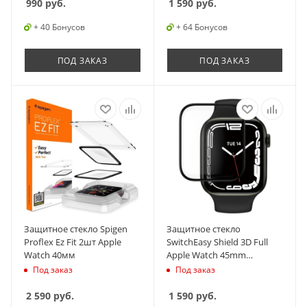
990
руб.
1 590
руб.
+ 40 Бонусов
+ 64 Бонусов
ПОД ЗАКАЗ
ПОД ЗАКАЗ
Защитное стекло Spigen
Защитное стекло
Proflex Ez Fit 2шт Apple
SwitchEasy Shield 3D Full
Watch 40мм
Apple Watch 45mm
Transparent
Под заказ
Под заказ
2 590
руб.
1 590
руб.