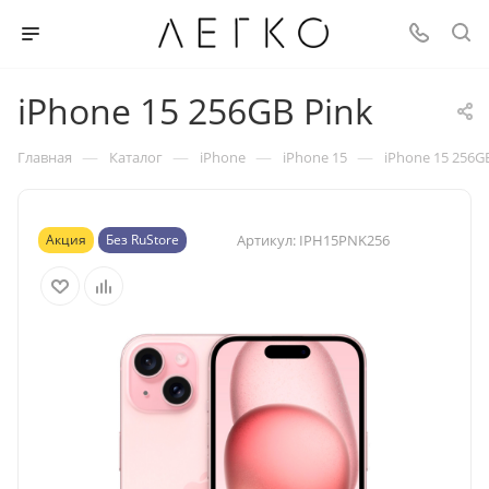
iPhone 15 256GB Pink
—
—
—
—
Главная
Каталог
iPhone
iPhone 15
iPhone 15 256G
Акция
Без RuStore
Артикул:
IPH15PNK256