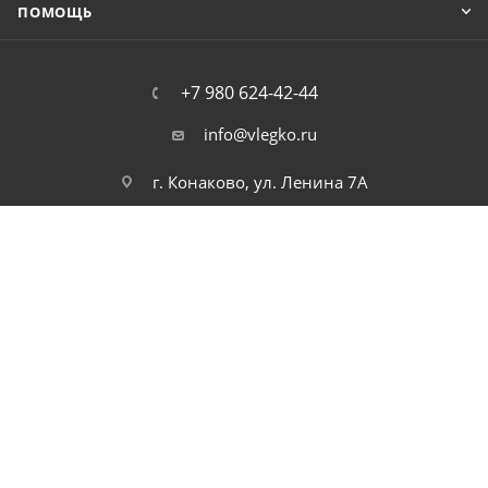
ПОМОЩЬ
+7 980 624-42-44
info@vlegko.ru
г. Конаково, ул. Ленина 7А
2026 © В Легко можно купить ноутбуки, планшеты, смартфоны,
телефоны, моноблоки, видео, и аудио технику. Низкие цены.
Высокое качество. Быстрая доставка по России.