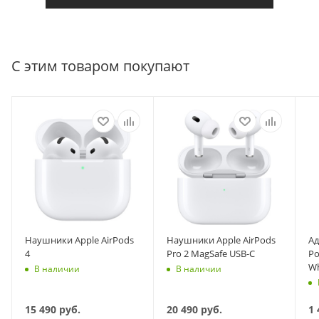
С этим товаром покупают
Наушники Apple AirPods
Наушники Apple AirPods
Ад
4
Pro 2 MagSafe USB-C
Po
Wh
В наличии
В наличии
15 490
руб.
20 490
руб.
1 