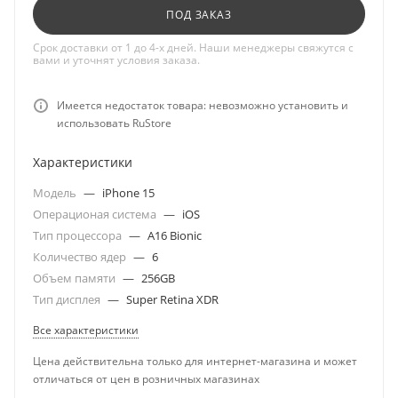
ПОД ЗАКАЗ
Срок доставки от 1 до 4-х дней. Наши менеджеры свяжутся с
вами и уточнят условия заказа.
Имеется недостаток товара: невозможно установить и
использовать RuStore
Характеристики
Модель
—
iPhone 15
Операционая система
—
iOS
Тип процессора
—
A16 Bionic
Количество ядер
—
6
Объем памяти
—
256GB
Тип дисплея
—
Super Retina XDR
Все характеристики
Цена действительна только для интернет-магазина и может
отличаться от цен в розничных магазинах