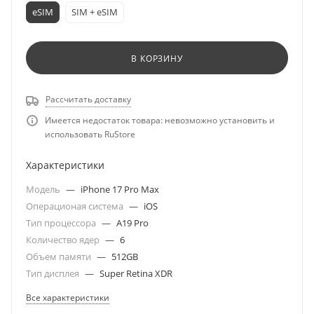
eSIM
SIM + eSIM
В КОРЗИНУ
Рассчитать доставку
Имеется недостаток товара: невозможно установить и
использовать RuStore
Характеристики
Модель
—
iPhone 17 Pro Max
Операционая система
—
iOS
Тип процессора
—
A19 Pro
Количество ядер
—
6
Объем памяти
—
512GB
Тип дисплея
—
Super Retina XDR
Все характеристики