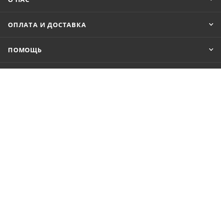
ОПЛАТА И ДОСТАВКА
ПОМОЩЬ
+7 980 624-42-44
info@vlegko.ru
г. Конаково, ул. Ленина 7А
2026 © В Легко можно купить ноутбуки, планшеты, смартфоны,