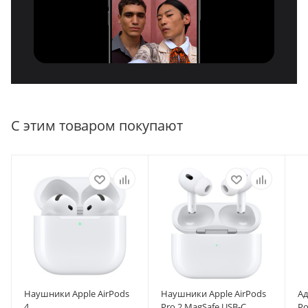
С этим товаром покупают
Наушники Apple AirPods
Наушники Apple AirPods
Ад
4
Pro 2 MagSafe USB-C
Po