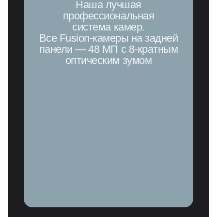
Наша лучшая
профессиональная
система камер.
Все Fusion-камеры
на задней
панели — 48 МП
с 8-кратным
оптическим зумом