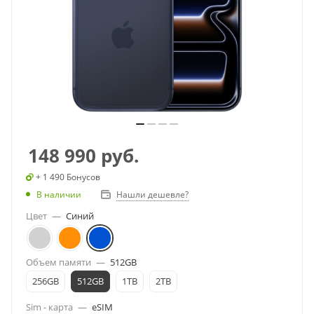
148 990
руб.
+ 1 490 Бонусов
В наличии
Нашли дешевле?
Цвет
—
Синий
Объем памяти
—
512GB
256GB
512GB
1TB
2TB
Sim - карта
—
eSIM