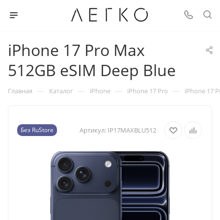
iPhone 17 Pro Max
512GB eSIM Deep Blue
—
—
—
—
Главная
Каталог
iPhone
iPhone 17 Pro
iPhone 17 
Без RuStore
Артикул:
IP17MAXBLU512