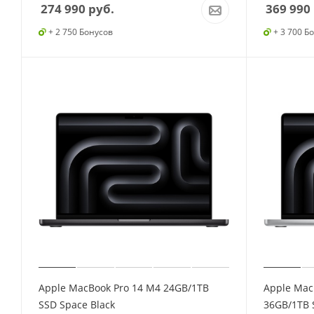
274 990
руб.
369 990
+ 2 750 Бонусов
+ 3 700 Б
Apple MacBook Pro 14 M4 24GB/1TB
Apple Mac
SSD Space Black
36GB/1TB S