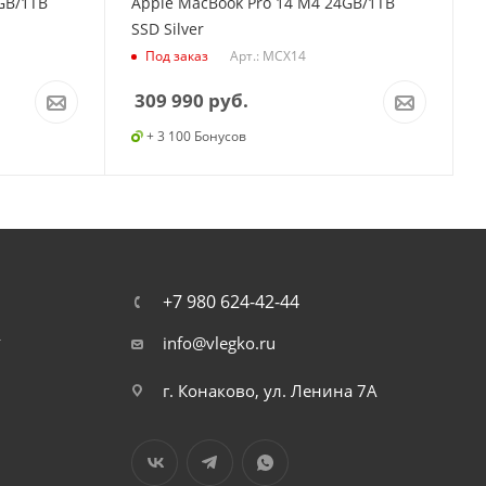
GB/1TB
Apple MacBook Pro 14 M4 24GB/1TB
SSD Silver
Арт.: MCX14
Под заказ
309 990
руб.
+ 3 100 Бонусов
+7 980 624-42-44
т
info@vlegko.ru
г. Конаково, ул. Ленина 7А