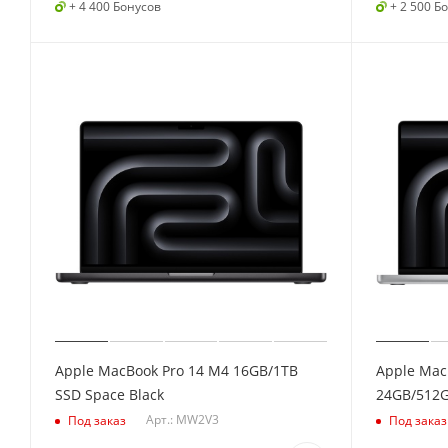
+ 4 400 Бонусов
+ 2 500 Б
Apple MacBook Pro 14 M4 16GB/1TB
Apple Mac
SSD Space Black
24GB/512G
Арт.: MW2V3
Под заказ
Под заказ