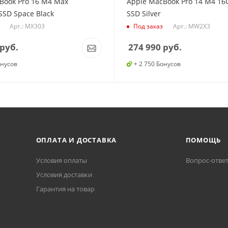
Book Pro 16 M4 Max
Apple MacBook Pro 14 M4 16
SSD Space Black
SSD Silver
Арт.: MX303
Арт.: MW2X3
Под заказ
руб.
274 990
руб.
онусов
+ 2 750 Бонусов
ОПЛАТА И ДОСТАВКА
ПОМОЩЬ
Условия оплаты
Вопрос-отве
Условия доставки
Гарантия на товар