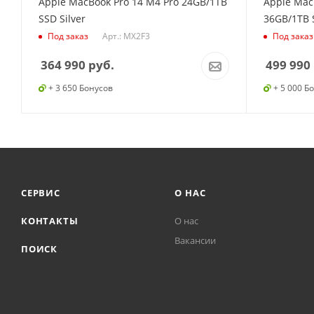
Apple MacBook Pro 14 M4 Pro 24GB/1TB
Apple Mac
SSD Silver
36GB/1TB 
Арт.: MX2F3
Под заказ
Под заказ
364 990
руб.
499 990
+ 3 650 Бонусов
+ 5 000 Б
СЕРВИС
О НАС
КОНТАКТЫ
О нас
Вакансии
ПОИСК