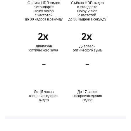
Съёмка HDR‑видео
Съёмка HDR‑видео
в стандарте
в стандарте
Dolby Vision
Dolby Vision
с частотой
с частотой
до 30 кадров в секунду
до 30 кадров в секунду
2x
2x
Диапазон
Диапазон
оптического зума
оптического зума
—
—
До 15 часов
До 17 часов
воспроизведения
воспроизведения
видео
видео