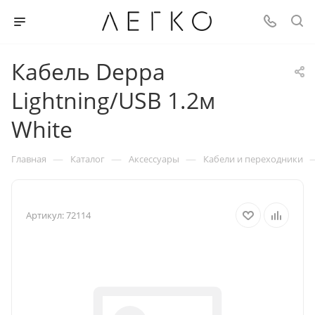
Кабель Deppa
Lightning/USB 1.2м
White
—
—
—
Главная
Каталог
Аксессуары
Кабели и переходники
Артикул:
72114