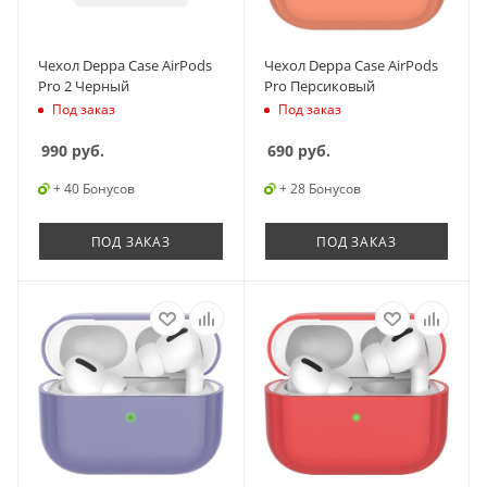
Чехол Deppa Case AirPods
Чехол Deppa Case AirPods
Pro 2 Черный
Pro Персиковый
Под заказ
Под заказ
990
руб.
690
руб.
+ 40 Бонусов
+ 28 Бонусов
ПОД ЗАКАЗ
ПОД ЗАКАЗ