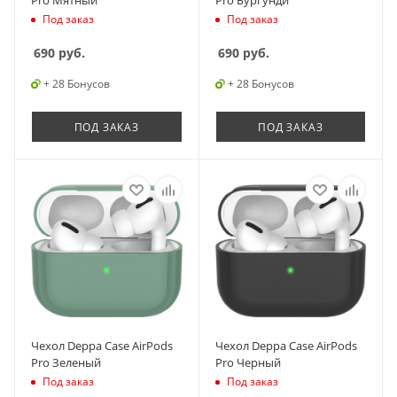
Pro Мятный
Pro Бургунди
Под заказ
Под заказ
690
руб.
690
руб.
+ 28 Бонусов
+ 28 Бонусов
ПОД ЗАКАЗ
ПОД ЗАКАЗ
Чехол Deppa Case AirPods
Чехол Deppa Case AirPods
Pro Зеленый
Pro Черный
Под заказ
Под заказ