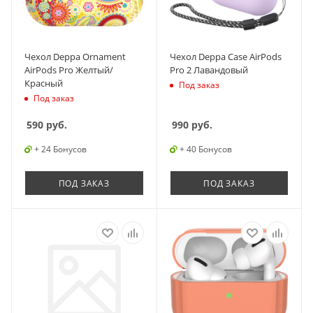
Чехол Deppa Ornament
Чехол Deppa Case AirPods
AirPods Pro Желтый/
Pro 2 Лавандовый
Красный
Под заказ
Под заказ
590
руб.
990
руб.
+ 24 Бонусов
+ 40 Бонусов
ПОД ЗАКАЗ
ПОД ЗАКАЗ