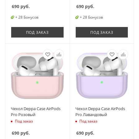
690
руб.
690
руб.
+ 28 Бонусов
+ 28 Бонусов
ПОД ЗАКАЗ
ПОД ЗАКАЗ
Чехол Deppa Case AirPods
Чехол Deppa Case AirPods
Pro Розовый
Pro Лавандовый
Под заказ
Под заказ
690
руб.
690
руб.