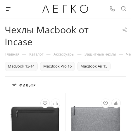
Чехлы Macbook от
Incase
—
—
—
—
Главная
Каталог
Аксессуары
Защитные чехлы
Че
MacBook 13-14
MacBook Pro 16
MacBook Air 15
ФИЛЬТР