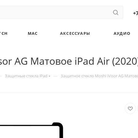
+7
TCH
MAC
АКСЕССУАРЫ
АУДИО
r AG Матовое iPad Air (2020) 
—
—
Защитные стекла iPad
Защитное стекло Moshi iVisor AG Матовое 