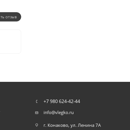
ИТЬ ОТЗЫВ
+7 980 624-42-44
т
info@vlegko.ru
г. Конаково, ул. Ленина 7А