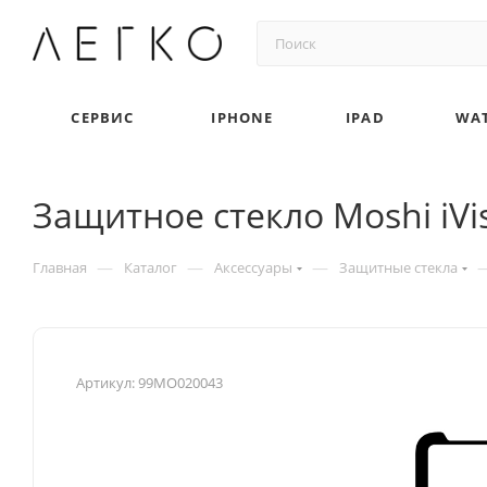
СЕРВИС
IPHONE
IPAD
WA
Защитное стекло Moshi iViso
—
—
—
Главная
Каталог
Аксессуары
Защитные стекла
Артикул:
99MO020043